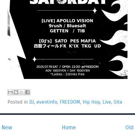
Posted in
DJ
,
eventinfo
,
FREEDOM
,
Hip Hop
,
Live
,
Oita
New
Home
Old