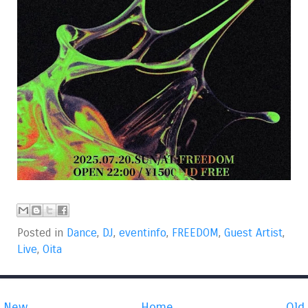
Posted in
Dance
,
DJ
,
eventinfo
,
FREEDOM
,
Guest Artist
,
Live
,
Oita
New
Home
Old