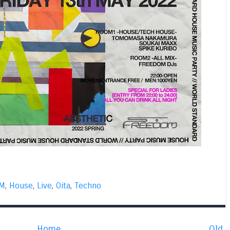
OM
,
House
,
Live
,
Oita
,
Techno
Home
Old