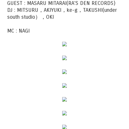
GUEST : MASARU MITARAI(RA'S DEN RECORDS)
DJ : MITSURU，AKIYUKI，ke-g，TAKUSHI(under
south studio），OKI
MC : NAGI