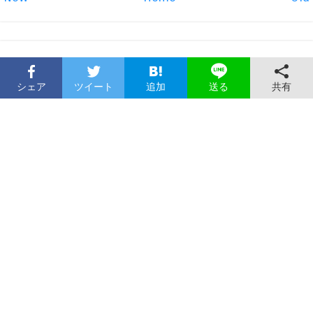
シェア
ツイート
追加
共有
送る