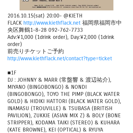
2016.10.15(sat) 20:00- @KIETH
FLACK
http://www.kiethflack.net
福岡県福岡市中
央区舞鶴1-8-28 092-762-7733
Adv:¥1,000 (1drink order), Day:¥2,000 (1drink
order)
前売りチケットご予約
http://www.kiethflack.net/contact?type=ticket
■1F
DJ : JOHNNY & MARR (常盤響 & 渡辺祐介),
MIYANO (BINGOBONGO) & NONDI
(BINGOBONGO), TOYO THE PIMP (BLACK WATER
GOLD) & HIDIKI HATTORI (BLACK WATER GOLD),
INAMASU (TROUVILLE) & TSUBASA (BRITISH
PAVILION), ZUKKIE (ASIAN MIX Z) & BOLY (BONE
STRIPPER), KODAMA TAIKI (STEREO) & KUHARA
(KATE BROWNE), KEI (OPTICAL) & RYUYA