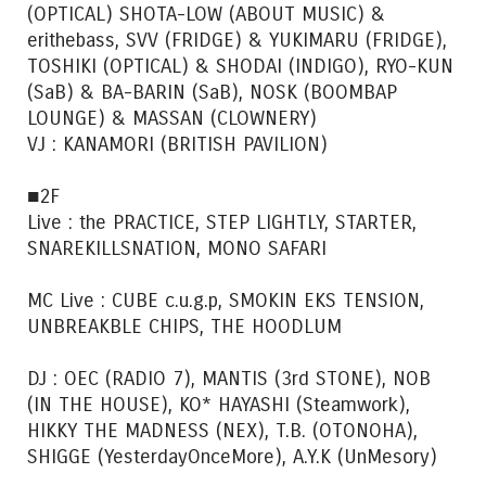
(OPTICAL) SHOTA-LOW (ABOUT MUSIC) &
erithebass, SVV (FRIDGE) & YUKIMARU (FRIDGE),
TOSHIKI (OPTICAL) & SHODAI (INDIGO), RYO-KUN
(SaB) & BA-BARIN (SaB), NOSK (BOOMBAP
LOUNGE) & MASSAN (CLOWNERY)
VJ : KANAMORI (BRITISH PAVILION)
■2F
Live : the PRACTICE, STEP LIGHTLY, STARTER,
SNAREKILLSNATION, MONO SAFARI
MC Live : CUBE c.u.g.p, SMOKIN EKS TENSION,
UNBREAKBLE CHIPS, THE HOODLUM
DJ : OEC (RADIO 7), MANTIS (3rd STONE), NOB
(IN THE HOUSE), KO* HAYASHI (Steamwork),
HIKKY THE MADNESS (NEX), T.B. (OTONOHA),
SHIGGE (YesterdayOnceMore), A.Y.K (UnMesory)