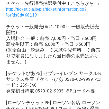
チケット先行販売抽選受付中！こちらから →
http://ticket.pia.jp/pia/ticketInformation.do?
lotRlsCd=68119
チケット一般発売(6/21 10:00～ 一般販売販売
開始)
入場料金 一般：前売 7,000円・当日 7,500円
高校生以下：前売 6,000円・当日 6,500円
(※全自由・税込み ※未就学児無料 ※前売
りで定員になりましたら当日券の販売はあり
ません。)
[チケットぴあPG] セブン-イレブン サークルＫ
サンクス各店 チケットぴあ 0570-02-9999 Pコ
ード：259-540
発売初日特電 0570-02-9905 ※Pコード不要
[ローソンチケットPG] ローソン各店 ローソン
チケット 0570-084-008 Lコード：84687 発売