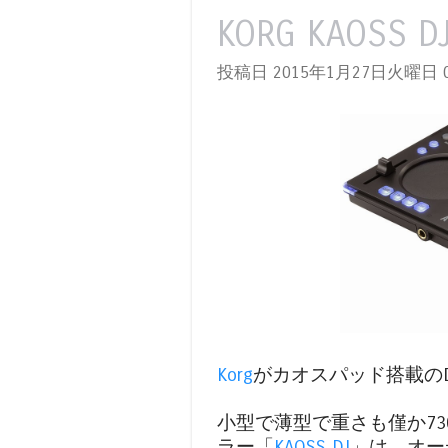
KORG KAOSS 
投稿日 2015年1月27日火曜日
0
Korg
がカオスパッド搭載の
小型で薄型で重さも僅か73
ラー「
KAOSS DJ
」は、オー