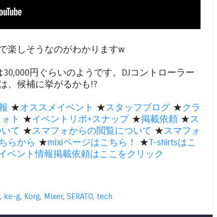
で楽しそうなのがわかりますw
30,000円ぐらいのようです。DJコントローラー
は、候補に挙がるかも!?
報
★
オススメイベント
★
スタッフブログ
★
クラ
フォト
★
イベントリポ+スナップ
★
掲載依頼
★
ス
ついて
★
スマフォからの閲覧について
★
スマフォ
ちらから
★
mixiページはこちら！
★
T-shirtsはこ
のイベント情報掲載依頼はここをクリック
,
ke-g
,
Korg
,
Mixer
,
SERATO
,
tech