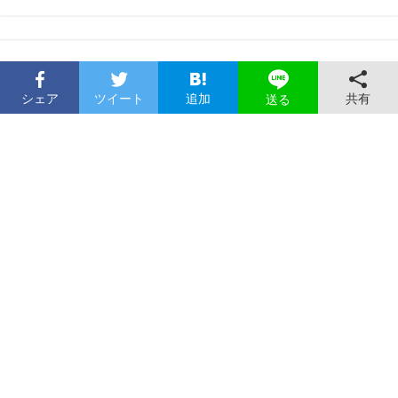
シェア
ツイート
追加
共有
送る