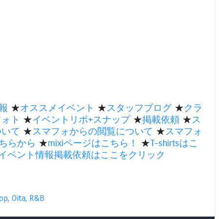
報
★
オススメイベント
★
スタッフブログ
★
クラ
フォト
★
イベントリポ+スナップ
★
掲載依頼
★
ス
ついて
★
スマフォからの閲覧について
★
スマフォ
ちらから
★
mixiページはこちら！
★
T-shirtsはこ
のイベント情報掲載依頼はここをクリック
op
,
Oita
,
R&B