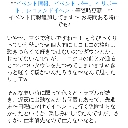
**
イベント情報
、
イベント パーティ リポー
ト
、
レコメンドイベント
等随時更新！**
イベント情報追加してます〜 お時間ある時に
でも♪
いや〜、マジで寒いですね〜！ もうびっくり
っていう勢いでw 個人的にモコモコの格好は
動きづらくて好きではないのでダウンとかは
持ってないんですが、ユニクロの前とか通る
とついついダウンを見つめてしまいますw き
っと軽くて暖かいんだろうな〜なんて思った
りしてw
そんな寒い時に限って色々とトラブルが続
き、深夜に出動なんかも何度もあって、先週
末〜日曜にかけてイベントに行く隙間すらな
かったというか...楽しみにしてたんですが、さ
すがに仕事優先なので仕方ないなと。