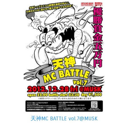
天神MC BATTLE vol.7@MUSK