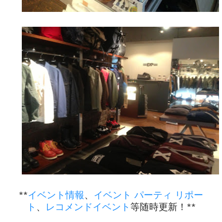
**
イベント情報
、
イベント パーティ リポー
ト
、
レコメンドイベント
等随時更新！**