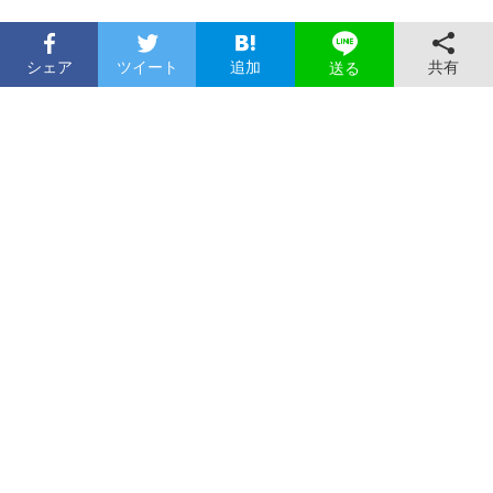
シェア
ツイート
追加
共有
送る