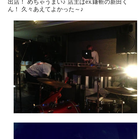
出店！ めちゃうまい♪ 店主はex.鎌斬の新田く
ん！ 久々あえてよかった～♪