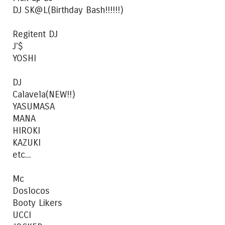
DJ SK@L(Birthday Bash!!!!!!)
Regitent DJ
J'$
YOSHI
DJ
Calavela(NEW!!)
YASUMASA
MANA
HIROKI
KAZUKI
etc...
Mc
Doslocos
Booty Likers
UCCI