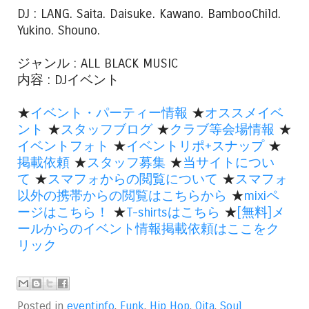
DJ : LANG. Saita. Daisuke. Kawano. BambooChild.
Yukino. Shouno.
ジャンル : ALL BLACK MUSIC
内容 : DJイベント
★
イベント・パーティー情報
★
オススメイベ
ント
★
スタッフブログ
★
クラブ等会場情報
★
イベントフォト
★
イベントリポ+スナップ
★
掲載依頼
★
スタッフ募集
★
当サイトについ
て
★
スマフォからの閲覧について
★
スマフォ
以外の携帯からの閲覧はこちらから
★
mixiペ
ージはこちら！
★
T-shirtsはこちら
★
[無料]メ
ールからのイベント情報掲載依頼はここをク
リック
Posted in
eventinfo
,
Funk
,
Hip Hop
,
Oita
,
Soul