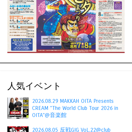
人気イベント
2026.08.29 MAKKAH OITA Presents
CREAM "The World Club Tour 2026 in
OITA"@音楽館
2026.08.05 反戦GIG VoL.22@club