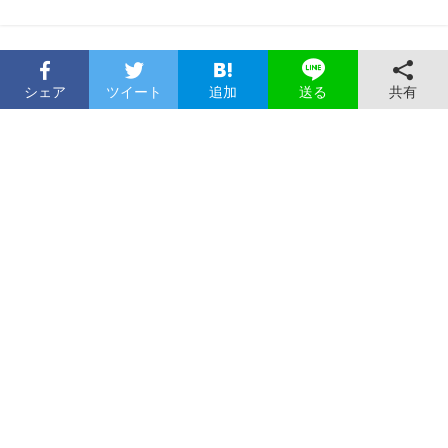
シェア
ツイート
追加
共有
送る