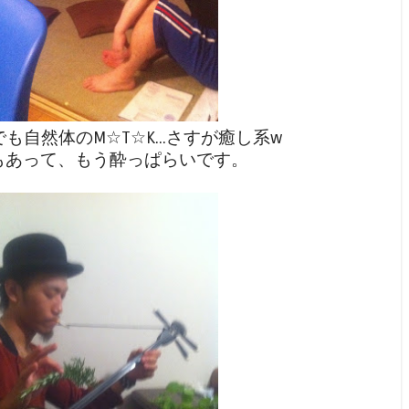
も自然体のM☆T☆K...さすが癒し系w
もあって、もう酔っぱらいです。