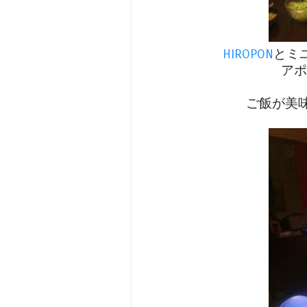
HIROPON
とミ
アポ
ご飯が美