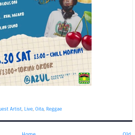
uest Artist
,
Live
,
Oita
,
Reggae
Home
Old