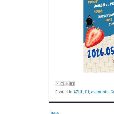
Posted in
AZUL
,
DJ
,
eventinfo
,
G
New