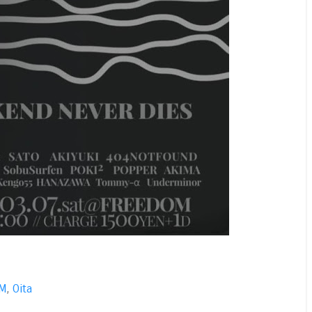
OM
,
Oita