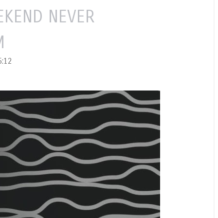
EKEND NEVER
M
:12