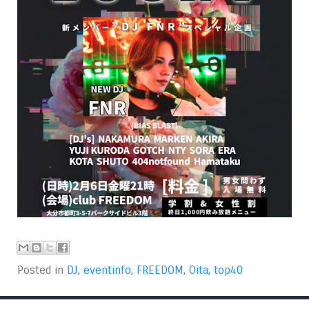
Posted in
DJ
,
eventinfo
,
FREEDOM
,
Oita
,
top40