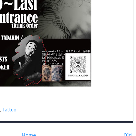
,
Tattoo
Home
Old