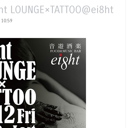
8ht LOUNGE×TATTOO@ei8ht
10:59