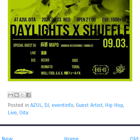
Posted in
AZUL
,
DJ
,
eventinfo
,
Guest Artist
,
Hip Hop
,
Live
,
Oita
New
Home
Old