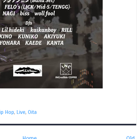
ip Hop
,
Live
,
Oita
Home
Old