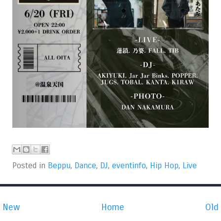
Posted in
Beppu
,
Dance
,
DJ
,
eventinfo
,
Hip Hop
,
Live
New
Home
Old