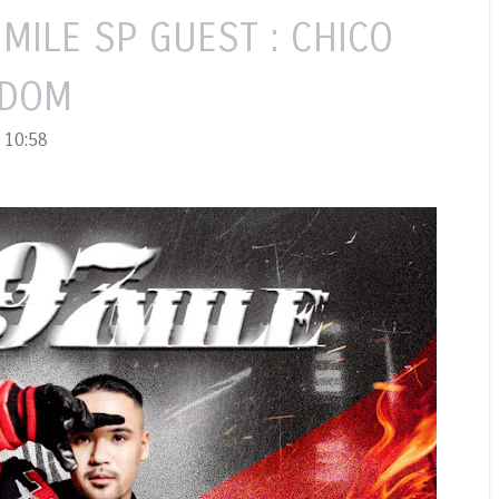
7MILE SP GUEST : CHICO
EDOM
10:58