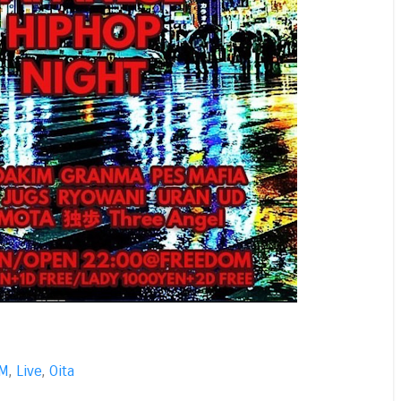
OM
,
Live
,
Oita