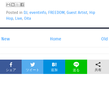
Posted in
DJ
,
eventinfo
,
FREEDOM
,
Guest Artist
,
Hip
Hop
,
Live
,
Oita
New
Home
Old
シェア
ツイート
追加
共有
送る