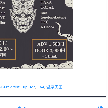
Guest Artist
,
Hip Hop
,
Live
,
温泉天国
Home
Old