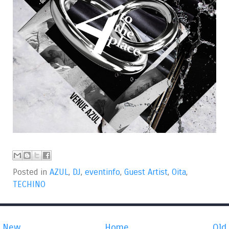
Posted in
AZUL
,
DJ
,
eventinfo
,
Guest Artist
,
Oita
,
TECHINO
New
Home
Old