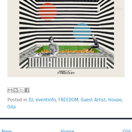
Posted in
DJ
,
eventinfo
,
FREEDOM
,
Guest Artist
,
House
,
Oita
New
Home
Old