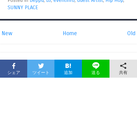
Posted in
Beppu
,
DJ
,
eventinfo
,
Guest Artist
,
Hip Hop
,
SUNNY PLACE
New
Home
Old
シェア
ツイート
追加
共有
送る