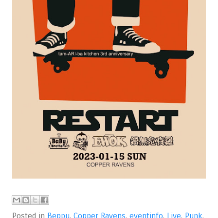
Posted in
Beppu
,
Copper Ravens
,
eventinfo
,
Live
,
Punk
,