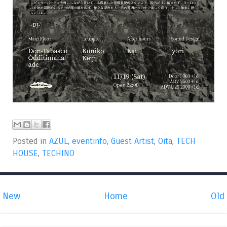
Posted in
AZUL
,
eventinfo
,
Guest Artist
,
Oita
,
TECH
HOUSE
,
TECHINO
New
Home
Old