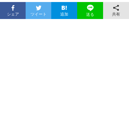
シェア
ツイート
追加
共有
送る