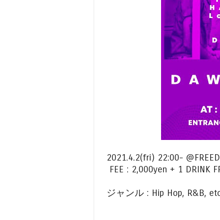
2021.4.2(fri) 22:00- @FREE
FEE : 2,000yen + 1 DRINK F
ジャンル : Hip Hop, R&B, etc