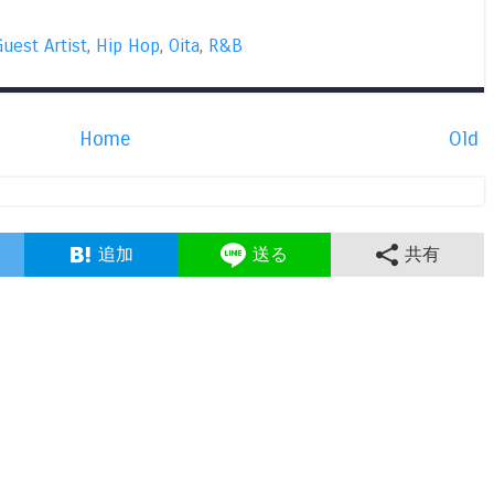
Guest Artist
,
Hip Hop
,
Oita
,
R&B
Home
Old
追加
送る
共有