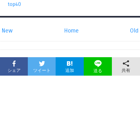
top40
New
Home
Old
シェア
ツイート
追加
共有
送る