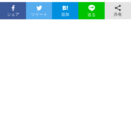
シェア
ツイート
追加
共有
送る