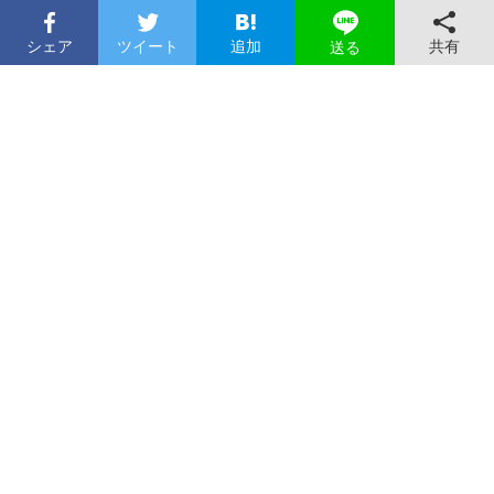
シェア
ツイート
追加
共有
送る