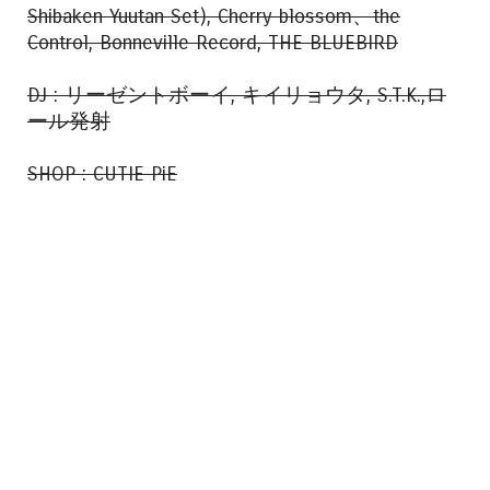
Shibaken Yuutan Set), Cherry blossom、the
Control, Bonneville Record, THE BLUEBIRD
DJ : リーゼントボーイ, キイリョウタ, S.T.K.,ロ
ール発射
SHOP : CUTIE PiE