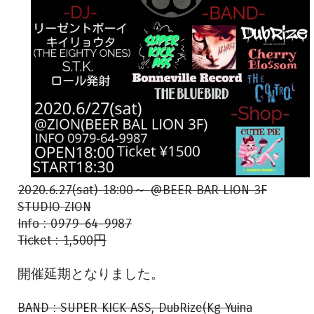
2020.6.27(sat) 18:00～ @BEER BAR LION 3F
STUDIO ZION
Info : 0979-64-9987
Ticket : 1,500円
開催延期となりました。
BAND : SUPER KICK ASS, DubRize(Kg Yuina