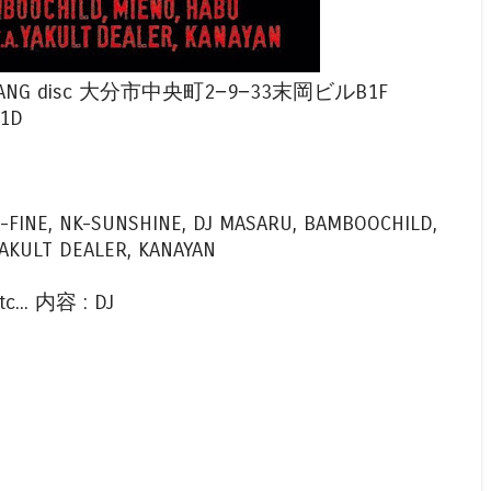
0～ @LANG disc 大分市中央町2−9−33末岡ビルB1F
 1D
PEE-FINE, NK-SUNSHINE, DJ MASARU, BAMBOOCHILD,
 YAKULT DEALER, KANAYAN
c... 内容 : DJ