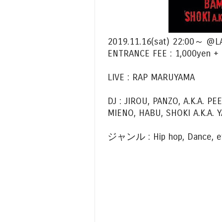
2019.11.16(sat) 22:0
ENTRANCE FEE : 1,000yen +
LIVE : RAP MARUYAMA
DJ : JIROU, PANZO, A.K.A. 
MIENO, HABU, SHOKI A.K.A.
ジャンル : Hip hop, Dance, et