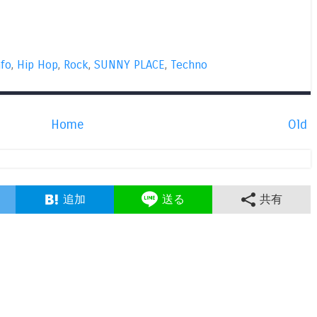
nfo
,
Hip Hop
,
Rock
,
SUNNY PLACE
,
Techno
Home
Old
追加
送る
共有