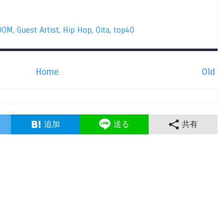
DOM
,
Guest Artist
,
Hip Hop
,
Oita
,
top40
Home
Old
追加
送る
共有