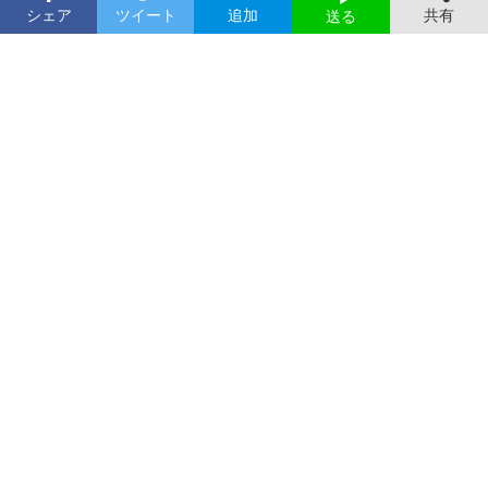
シェア
ツイート
追加
共有
送る