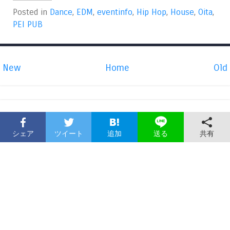
Posted in
Dance
,
EDM
,
eventinfo
,
Hip Hop
,
House
,
Oita
,
PEI PUB
New
Home
Old
シェア
ツイート
追加
共有
送る