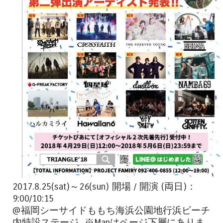
2017.8.25(sat)～26(sun) 開場 / 開演 (両日)：
9:00/10:15
@福岡シーサイドももち海浜公園地行浜ビーチ
内特設ステージ ※Mapはページ下層にありま