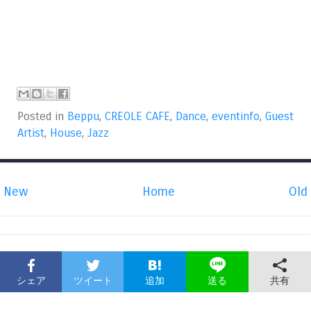
Posted in
Beppu
,
CREOLE CAFE
,
Dance
,
eventinfo
,
Guest
Artist
,
House
,
Jazz
New
Home
Old
シェア
ツイート
追加
共有
送る