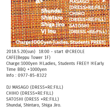
2018.5.20(sun) 18:00 - start ＠CREOLE
CAFE(Beppu Tower 1F)
Charge:1000yen ※Ladies, Students FREE!! ※Early
Time BBQ +1000yen
Info : 0977-85-8322
DJ MASAGO (DRESS×RE:FILL)
CHIHO (DRESS×RE:FILL)
SATOSHI (DRESS ×RE:FILL)
Shundai, Shintaro, Shiga Jiro.