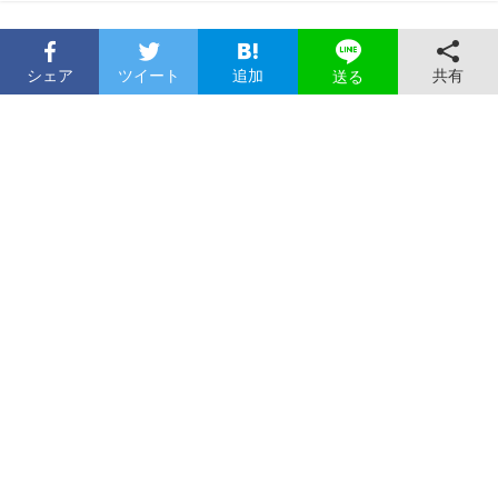
シェア
ツイート
追加
共有
送る