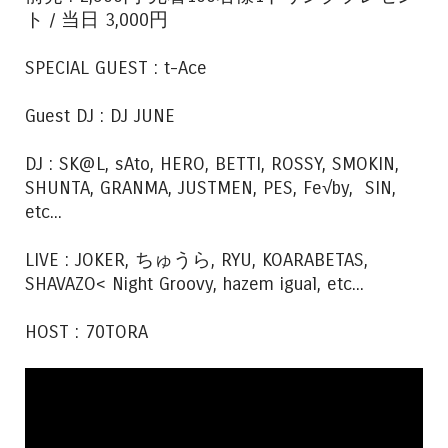
ト / 当日 3,000円
SPECIAL GUEST : t-Ace
Guest DJ : DJ JUNE
DJ : SK@L, sAto, HERO, BETTI, ROSSY, SMOKIN,
SHUNTA, GRANMA, JUSTMEN, PES, Fe√by, SIN,
etc...
LIVE : JOKER, ちゅうら, RYU, KOARABETAS,
SHAVAZO< Night Groovy, hazem igual, etc...
HOST : 70TORA