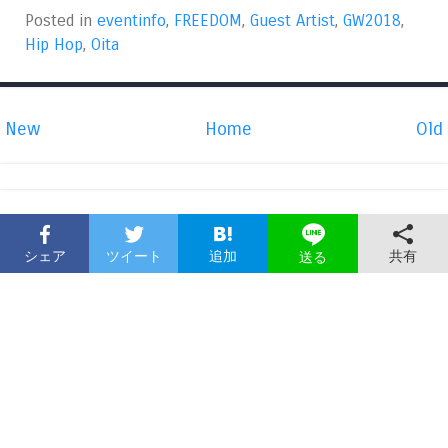
Posted in
eventinfo
,
FREEDOM
,
Guest Artist
,
GW2018
,
Hip Hop
,
Oita
New
Home
Old
シェア
ツイート
追加
共有
送る