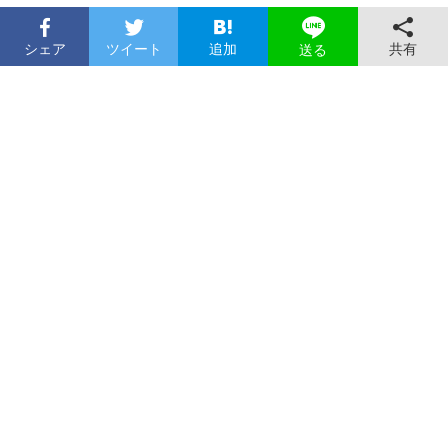
シェア
ツイート
追加
共有
送る