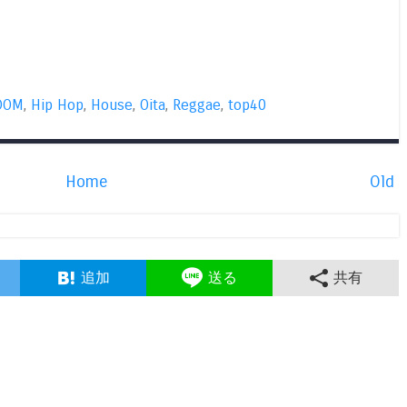
DOM
,
Hip Hop
,
House
,
Oita
,
Reggae
,
top40
Home
Old
追加
送る
共有