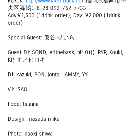
FLACK
http://www.kiethflack.net
福岡県福岡市中
央区舞鶴1-8-28 092-762-7733
Adv:¥1,500 (1drink order), Day: ¥2,000 (1drink
order)
Special Guest: 仮谷 せいら
Guest DJ: SOND, erithebass, hir 0))), RYP, Kouki,
KP, オノヒロキ
DJ: kazuki, PON, jonta, JAMMY, YY
VJ: ISAO
Food: tsunna
Design: masuda miku
Photo: naoki shiwa